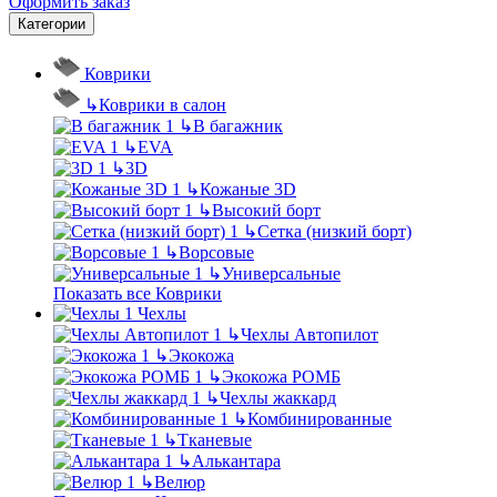
Оформить заказ
Категории
Коврики
↳
Коврики в салон
↳
В багажник
↳
EVA
↳
3D
↳
Кожаные 3D
↳
Высокий борт
↳
Сетка (низкий борт)
↳
Ворсовые
↳
Универсальные
Показать все Коврики
Чехлы
↳
Чехлы Автопилот
↳
Экокожа
↳
Экокожа РОМБ
↳
Чехлы жаккард
↳
Комбинированные
↳
Тканевые
↳
Алькантара
↳
Велюр