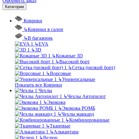
Оформить заказ
Категории
Коврики
↳
Коврики в салон
↳
В багажник
↳
EVA
↳
3D
↳
Кожаные 3D
↳
Высокий борт
↳
Сетка (низкий борт)
↳
Ворсовые
↳
Универсальные
Показать все Коврики
Чехлы
↳
Чехлы Автопилот
↳
Экокожа
↳
Экокожа РОМБ
↳
Чехлы жаккард
↳
Комбинированные
↳
Тканевые
↳
Алькантара
↳
Велюр