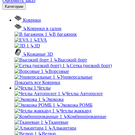
Оформить заказ
Категории
Коврики
↳
Коврики в салон
↳
В багажник
↳
EVA
↳
3D
↳
Кожаные 3D
↳
Высокий борт
↳
Сетка (низкий борт)
↳
Ворсовые
↳
Универсальные
Показать все Коврики
Чехлы
↳
Чехлы Автопилот
↳
Экокожа
↳
Экокожа РОМБ
↳
Чехлы жаккард
↳
Комбинированные
↳
Тканевые
↳
Алькантара
↳
Велюр